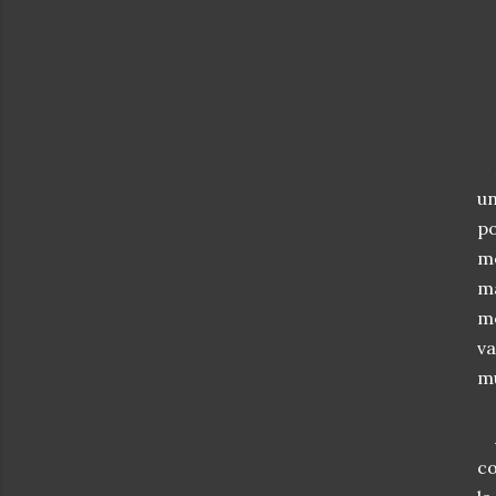
Es
un
po
mo
ma
m
va
mu
A
c