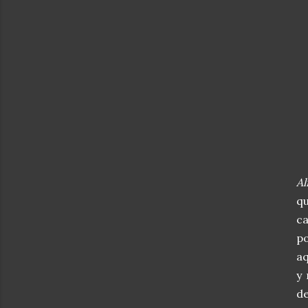
Bu
Al
qu
c
po
aq
y 
de