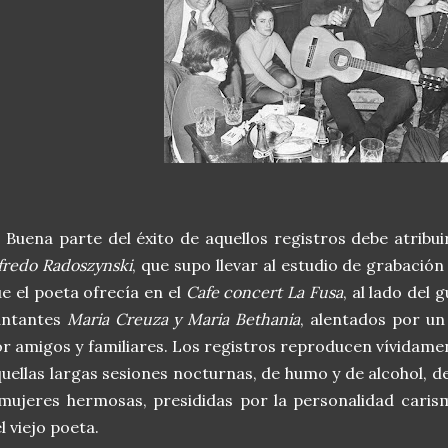
ena parte del éxito de aquellos registros debe atribuir
fredo Radoszynski
, que supo llevar al estudio de grabació
e el poeta ofrecía en el
Cafe concert La Fusa
, al lado del 
antantes
Maria Creuza y Maria Bethania
, alentados por un
r amigos y familiares. Los registros reproducen vívidam
uellas largas sesiones nocturnas, de humo y de alcohol, d
mujeres hermosas, presididas por la personalidad caris
l viejo poeta.