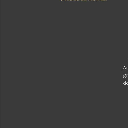
En
Ar
gr
de