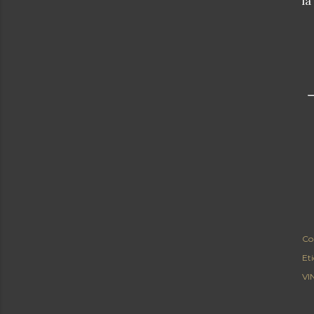
la
Co
Et
VI