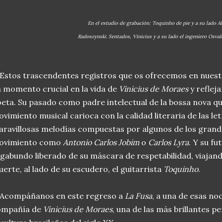
En el estudio de grabación: Toquinho de pie y a su lado A
Radoszynski. Sentados, Vinicius y a su lado el ingeniero Osva
tos trascendentes registros que os ofrecemos en nuest
 momento crucial en la vida de
Vinicius de Moraes
y refleja
eta. Su pasado como padre intelectual de la bossa nova que
vimiento musical carioca con la calidad literaria de las let
ravillosas melodías compuestas por algunos de los grand
ovimiento como
Antonio Carlos Jobim
o
Carlos Lyra
. Y su f
gabundo liberado de su máscara de respetabilidad, viajan
erte, al lado de su escudero, el guitarrista
Toquinho
.
compáñanos en este regreso a
La Fusa
, a una de esas no
ompañía de
Vinicius de Moraes
, una de las más brillantes p