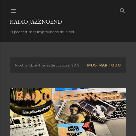
Ir al contenido principal
RADIO JAZZNOEND
El podcast más improvisado de la red
Mostrando entradas de octubre, 2019
MOSTRAR TODO
E
n
t
r
a
d