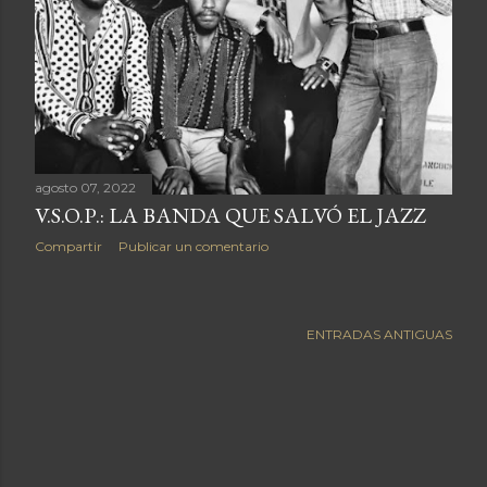
a
s
agosto 07, 2022
V.S.O.P.: LA BANDA QUE SALVÓ EL JAZZ
Compartir
Publicar un comentario
ENTRADAS ANTIGUAS