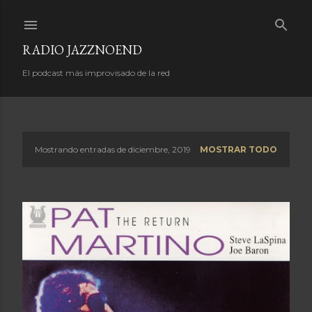
Ir al contenido principal
RADIO JAZZNOEND
El podcast más improvisado de la red
Mostrando entradas de diciembre, 2019
MOSTRAR TODO
E
n
t
r
a
d