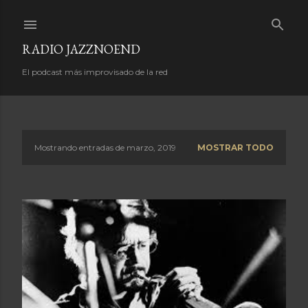
Ir al contenido principal
RADIO JAZZNOEND
El podcast más improvisado de la red
Mostrando entradas de marzo, 2019
MOSTRAR TODO
E
n
t
r
a
d