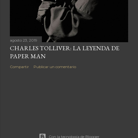
agosto 23, 2019
CHARLES TOLLIVER: LA LEYENDA DE
PAPER MAN
Compartir
Publicar un comentario
Con la tecnología de Blogger