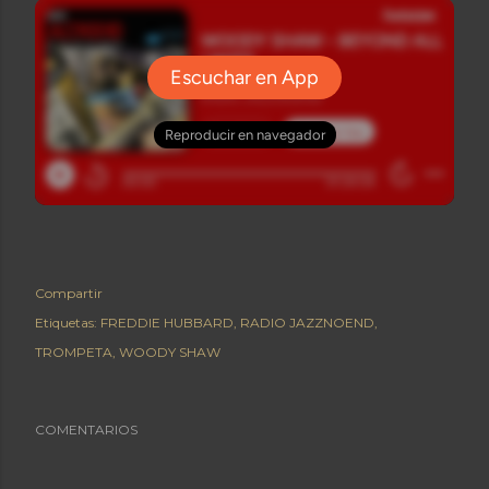
Compartir
Etiquetas:
FREDDIE HUBBARD
RADIO JAZZNOEND
TROMPETA
WOODY SHAW
COMENTARIOS