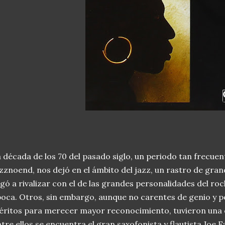
 década de los 70 del pasado siglo, un periodo tan frecu
zznoend, nos dejó en el ámbito del jazz, un rastro de grand
egó a rivalizar con el de las grandes personalidades del roc
oca. Otros, sin embargo, aunque no carentes de genio y p
ritos para merecer mayor reconocimiento, tuvieron una 
tre ellos se encuentra el gran saxofonista y flautista Joe 