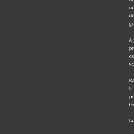
no
dé
gr
A 
pr
es
ve
Ra
tr
pr
Ge
Lo