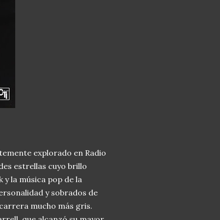
entemente explorado en Radio
es estrellas cuyo brillo
k y la música pop de la
ersonalidad y sobrados de
carrera mucho más gris.
Farrell, que alcanzó su mayor